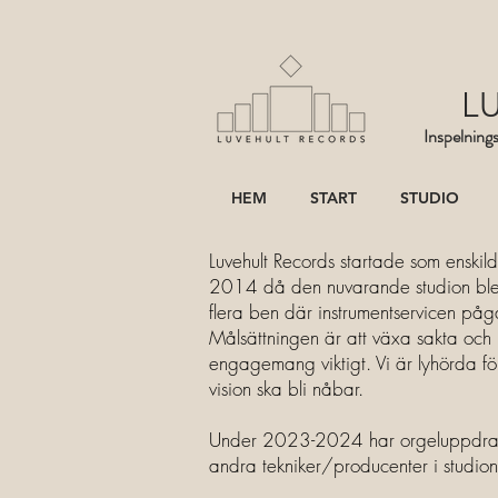
L
Inspelning
HEM
START
STUDIO
Luvehult Records startade som enskil
2014 då den nuvarande studion blev 
flera ben där instrumentservicen på
Målsättningen är att växa sakta och h
engagemang viktigt. Vi är lyhörda fö
vision ska bli nåbar.
Under 2023-2024 har orgeluppdrage
andra tekniker/producenter i studion 