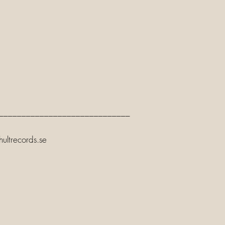
_____________________________
hultrecords.se