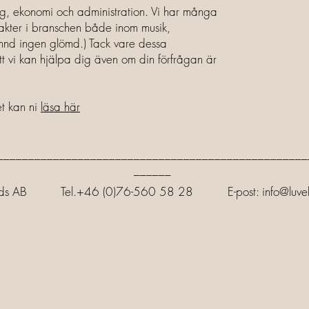
ing, ekonomi och administration. Vi har många
takter i branschen både inom musik,
ämnd ingen glömd.) Tack vare dessa
tt vi kan hjälpa dig även om din förfrågan är
t kan ni
läsa här
__________________________________________________
______
ecords AB Tel.+46 (0)76-560 58 28 E-post:
info@luve