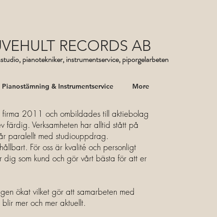
UVEHULT RECORDS AB
sstudio, pianotekniker, instrumentservice, piporgelarbeten
Pianostämning & Instrumentservice
More
d firma 2011 och ombildades till aktiebolag
färdig. Verksamheten har alltid stått på
går paralellt med studiouppdrag.
ållbart. För oss är kvalité och personligt
r dig som kund och gör vårt bästa för att er
n ökat vilket gör att samarbeten med
blir mer och mer aktuellt.